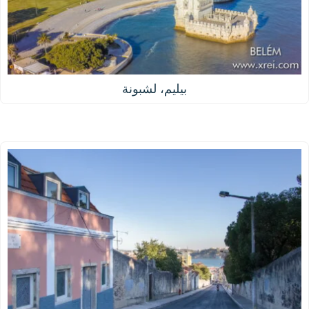
بيليم، لشبونة