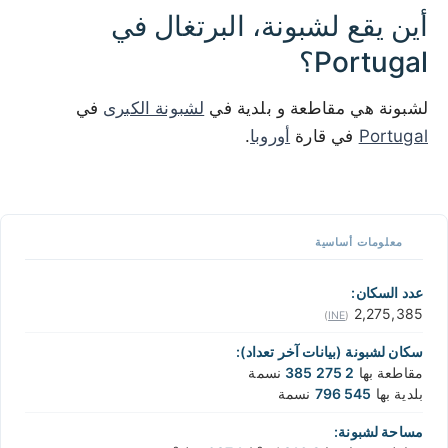
أين يقع لشبونة، البرتغال في
Portugal؟
لشبونة هي مقاطعة و بلدية في
لشبونة الكبرى
في
Portugal
في قارة
أوروبا
.
50 km / 31.1 mi
XREI.COM
with the support of
© OpenStreetMap
contributors
1 m / 3
f
t
📏
معلومات أساسية
+
−
عدد السكان:
2,275,385
)
INE
(
سكان لشبونة (بيانات آخر تعداد):
مقاطعة بها
2 275 385
نسمة
بلدية بها
545 796
نسمة
مساحة لشبونة: