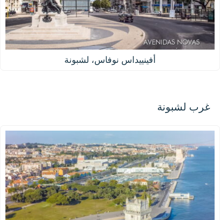
أفينييداس نوفاس، لشبونة
غرب لشبونة