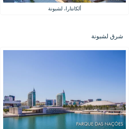
ألكانتارا، لشبونة
شرق لشبونة