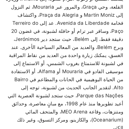
القلعة، وحي Graça، والمرور عبر Mouraria، ثم النزول
إلى Martin Moniz و Praça da Alegria، واكتشاف
فخامة Avenida da Liberdade. عد إلى Terreiro do
Paço، وسافر عبر ترام أو حافلة لشبونة، في غضون 20
دقيقة فقط، إلى Belém، حيث ستجد دير Jerónimos،
وبرج Belém، والعديد من المعالم السياحية الأخرى. عند
الغسق، يمكنك زيارة واحدة من العديد من نقاط المراقبة
في لشبونة للاستمتاع بغروب الشمس، أو الاستماع إلى
موسيقى الفادو في Mouraria أو Alfama، أو الاستفادة
من الحياة البوهيمية في الحانات والمطاعم في Bairro
Alto. لتقدير الجانب الحديث من لشبونة، توجه إلى
Parque das Nações، حيث ستجد لشبونة العصرية التي
أعيد تطويرها منذ عام 1998، مع مبانٍ معاصرة، وحدائق
ومتنزهات، وقاعة MEO Arena، والمتحف المائي
(Oceanarium)، والكازينو، ومركز التسوق، وغير ذلك
الكثير.