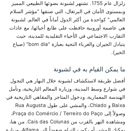
زلزال عام 1755. تشتهر لشبونة بضوئها الطبيعي المميز
وبمستوى الأمان في البرتغال، التي صنفها "مؤشر السلام
العالمي" كواحدة من أكثر الدول أماناً في العالم. لشبونة
هي عاصمة أوروبية حافظت على طابع أحيائها، مع عادات
التقارب الاجتماعي في الأحياء التقليدية للمدينة، حيث
يتبادل الجيران والغرباء التحية بعبارة "bom dia" (صباح
الخير).
ما يمكن القيام به في لشبونة
أفضل طريقة لاستكشاف لشبونة خلال النهار هي التجول
في شوارع وسط المدينة، وزيارة المعالم التاريخية، وتأمل
الهندسة المعمارية، ودخول المتاجر والمقاهي التاريخية في
Baixa و Chiado، والمشي على طول Rua Augusta
وصولاً إلى Praça do Comércio / Terreiro do Paço،
ومشاهدة النهر بالقرب من Cais das Colunas. من هنا،
يمكنك المشي أو ركوب الترام صعوداً إلى Alfama، وزيارة