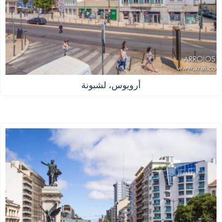
أرويوس، لشبونة