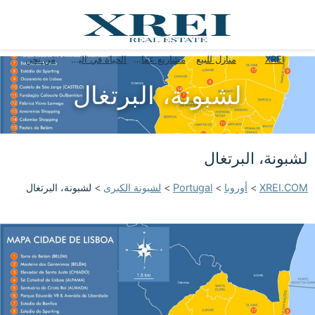
XREI
منازل للبيع
مشاريع عقارية
الحياة في البرتغال
من نحن
لشبونة، البرتغال
لشبونة، البرتغال
XREI.COM
>
أوروبا
>
Portugal
>
لشبونة الكبرى
>
لشبونة، البرتغال