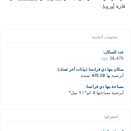
قارة
أوروبا
.
1 km / 3281 ft
XREI.COM
with the support of
© OpenStreetMap
contributors
1 m / 3
f
t
📏
معلومات أساسية
+
−
عدد السكان:
28,475
)
INE
(
سكان بنها دي فرانسا (بيانات آخر تعداد):
أبرشية بها
28 475
نسمة
مساحة بنها دي فرانسا:
أبرشية مساحتها
3
كم² /
1
ميل²
الجغرافيا