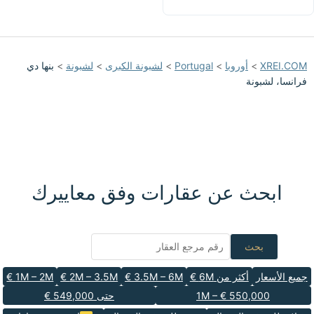
XREI.COM
>
أوروبا
>
Portugal
>
لشبونة الكبرى
>
لشبونة
>
بنها دي
فرانسا، لشبونة
ابحث عن عقارات وفق معاييرك
بحث
جميع الأسعار
أكثر من 6M €
3.5M – 6M €
2M – 3.5M €
1M – 2M €
550,000 € – 1M
حتى 549,000 €