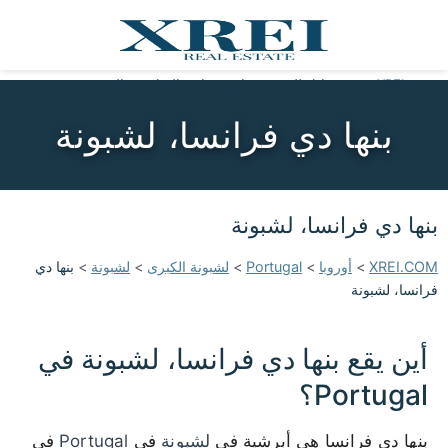
XREI
منازل للبيع
مشاريع عقارية
الحياة في البرتغال
من نحن
بنها دي فرانسا، لشبونة
بنها دي فرانسا، لشبونة
XREI.COM
>
أوروبا
>
Portugal
>
لشبونة الكبرى
>
لشبونة
>
بنها دي
فرانسا، لشبونة
أين يقع بنها دي فرانسا، لشبونة في
Portugal؟
بنها دي فرانسا هي أبرشية في
لشبونة
في
Portugal
في