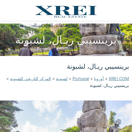
XREI
منازل للبيع
مشاريع عقارية
الحياة في البرتغال
من نحن
برينسيبي ريـال، لشبونة
برينسيبي ريـال، لشبونة
XREI.COM
>
أوروبا
>
Portugal
>
لشبونة
>
المركز التاريخي للشبونة
>
برينسيبي ريـال، لشبونة