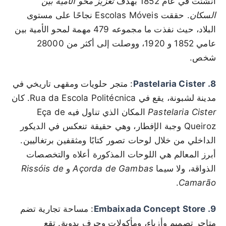
أنشئت في عام 1852 بهدف
تعزيز محو الأمية بين
السكان
. حققت Escolas Móveis نجاحًا على مستوى
البلاد، حيث نفذت ما مجموعه 479 مهمة لمحو الأمية بين
عامي 1852 و 1920، ووصلت إلى أكثر من 28000
شخص.
8. Pastelaria Cister
: متجر حلويات ومقهى تاريخي في
مدينة لشبونة، يقع في Rua da Escola Politécnica. كان
Pastelaria Cister
المكان الذي تناول فيه Eça de
Queiroz وجبة الإفطار، وهي حقيقة تنعكس في الديكور
الداخلي من خلال لوحات تصور كتابًا ومثقفين برتغاليين.
أبرز المعالم هي اللوحات المذكورة أعلاه والتخصصات
الذواقة، ولا سيما
Açorda de Gambas
و
Rissóis de
.
Camarão
9. Embaixada Concept Store
: مساحة تجارية تضم
متاجر تصميم وأزياء، ومأكولات وحرف يدوية. تقع