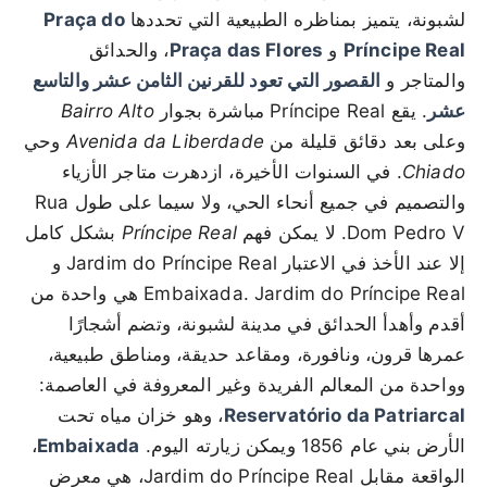
لشبونة، يتميز بمناظره الطبيعية التي تحددها
Praça do
Príncipe Real
و
Praça das Flores
، والحدائق
والمتاجر و
القصور التي تعود للقرنين الثامن عشر والتاسع
عشر
. يقع Príncipe Real مباشرة بجوار
Bairro Alto
وعلى بعد دقائق قليلة من
Avenida da Liberdade
وحي
Chiado
. في السنوات الأخيرة، ازدهرت متاجر الأزياء
والتصميم في جميع أنحاء الحي، ولا سيما على طول Rua
Dom Pedro V. لا يمكن فهم
Príncipe Real
بشكل كامل
إلا عند الأخذ في الاعتبار Jardim do Príncipe Real و
Embaixada. Jardim do Príncipe Real هي واحدة من
أقدم وأهدأ الحدائق في مدينة لشبونة، وتضم أشجارًا
عمرها قرون، ونافورة، ومقاعد حديقة، ومناطق طبيعية،
وواحدة من المعالم الفريدة وغير المعروفة في العاصمة:
Reservatório da Patriarcal
، وهو خزان مياه تحت
الأرض بني عام 1856 ويمكن زيارته اليوم.
Embaixada
،
الواقعة مقابل Jardim do Príncipe Real، هي معرض