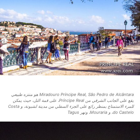
Miradouro Príncipe Real, São Pedro de Alcântara هو منتزه طبيعي
يقع على الجانب الشرقي من Príncipe Real، على قمة التل، حيث يمكن
للمرء الاستمتاع بمنظر رائع على الجزء السفلي من مدينة لشبونة، و Costa
do Castelo، و Mouraria، ونهر Tagus