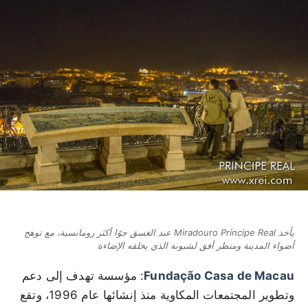
يأخذ Miradouro Príncipe Real عند الغسق جوًا أكثر رومانسية، مع توهج
أضواء المدينة ومنظر أفق لشبونة الذي يخلقه الإضاءة
Fundação Casa de Macau
: مؤسسة تهدف إلى دعم
وتطوير المجتمعات المكاوية منذ إنشائها عام 1996، وتقع