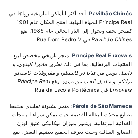
Pavilhão Chinês
: أحد أكثر الأماكن التاريخية رواجًا في
Príncipe Real للحياة الليلية. افتتح المكان عام 1901
كمتجر تحف وتحول إلى البار الحالي عام 1986. يقع
Pavilhão Chinês
في Rua Dom Pedro V.
Príncipe Real Enxovais
: متجر تاريخي مخصص لبيع
المنتجات البرتغالية، بما في ذلك
تطريز ماديرا اليدوي
، و
دانتيل بوبين من فيانا دو كاستيلو
، و
مفروشات كاستيلو
برانكو
، و
مناديل الحب من مينهو
. يقع
Príncipe Real
Enxovais
في Rua da Escola Politécnica.
Pérola de São Mamede
: متجر لشبونة تقليدي يحتفظ
بطابع محلات البقالة القديمة حيث يمكن شراء المنتجات
الغذائية البرتغالية، ويتميز بميزان ميكانيكي عتيق لوزن
البضائع السائبة وحيث يعرف الجميع بعضهم البعض. يقع