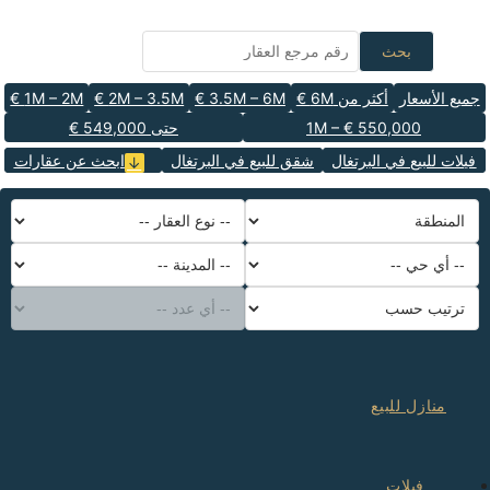
بحث
جميع الأسعار
أكثر من 6M €
3.5M – 6M €
2M – 3.5M €
1M – 2M €
550,000 € – 1M
حتى 549,000 €
فيلات للبيع في البرتغال
شقق للبيع في البرتغال
ابحث عن عقارات
المنطقة
-- المدينة --
-- أي حي --
ترتيب حسب
-- أي عدد --
-- نوع العقار --
منازل للبيع
فيلات