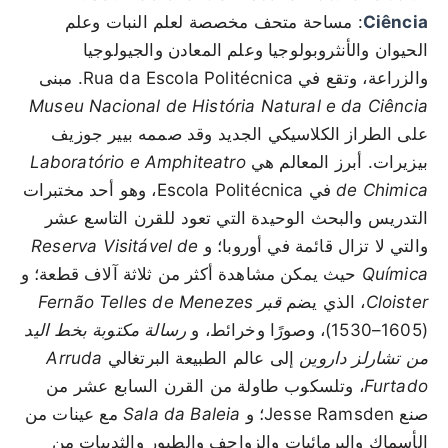
Ciência
: مساحة متحف مخصصة لعلم النبات وعلم
الحيوان والأنثروبولوجيا وعلم المعادن والجيولوجيا
والزراعة، وتقع في Rua da Escola Politécnica. مبنى
Museu Nacional de História Natural e da Ciência
على الطراز الكلاسيكي الجديد وقد صممه بيير جوزيف
بيزيرات. أبرز المعالم هي
Laboratório e Amphiteatro
de Chimica
في Escola Politécnica، وهو أحد مختبرات
التدريس والبحث الوحيدة التي تعود للقرن التاسع عشر
والتي لا تزال قائمة في أوروبا؛ و
Reserva Visitável de
Química
حيث يمكن مشاهدة أكثر من ثلاثة آلاف قطعة؛ و
Cloister
، الذي يضم
قبر Fernão Telles de Menezes
(1530–1605)، وصورًا وخرائط، و
رسالة مكتوبة بخط اليد
من تشارلز داروين
إلى عالم الطبيعة البرتغالي
Arruda
Furtado
، وتلسكوب طاولة من القرن السابع عشر من
صنع Jesse Ramsden؛ و
Sala da Baleia
مع عينات من
الأسماك والبرمائيات والزواحف والطيور والثدييات من