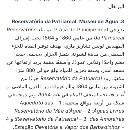
البرتغال.
،
:
Museu de Água
3. Reservatório da Patriarcal
يقع في Praça do Príncipe Real. تم بناء
Reservatório
da Patriarcal
بين عامي 1860 و 1864 تحت إشراف
المهندس لويس تشارلز ماري، بهدف توفير المياه للجزء
السفلي من مدينة لشبونة. يتميز الخزان بحجمه، حيث
يضم واحدًا وثلاثين عمودًا، وأسقفًا مقببة يزيد ارتفاعها عن
تسعة أمتار، وسعة تخزين للمياه تبلغ حوالي 880 مترًا
مكعبًا. زود
Reservatório da Patriarcal
جزءًا من
لشبونة بين عامي 1864 والأربعينيات من القرن الماضي، و
أعيد افتتاحه كمتحف للمياه في عام 1994
، وتم دمجه في
شبكة من أربعة مواقع متحفية: 1 –
Aqueduto das
Águas Livres
؛ 2 –
Reservatório da Mãe d'Água
das Amoreiras
؛ 3 –
Reservatório da Patriarcal
؛ و 4
.
Estação Elevatória a Vapor dos Barbadinhos
–