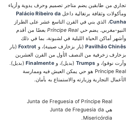
تجاري من طابقين يضم متاجر تصميم وحرف يدوية وأزياء
ومأكولات وثقافة برتغالية داخل
Palácio Ribeiro da
Cunha
، الذي بني في القرن التاسع عشر على الطراز
النيو-مغربي. يضم
حي Príncipe Real
بعضًا من أقدم
وأشهر أماكن الحياة الليلية في لشبونة، بما في ذلك
Pavilhão Chinês
(بار بزخارف صينية)، و
Foxtrot
(بار
بزخارف زخرفية من النصف الأول من القرن العشرين
وآرت نوفو)، و
Trumps
(بديل)، و
Finalmente
(بديل).
Príncipe Real هو حي يمكن العيش فيه وممارسة
الأعمال التجارية وزيارته والاستمتاع به بأمان.
Junta de Freguesia of Príncipe Real
هي Junta de Freguesia da
Misericórdia.