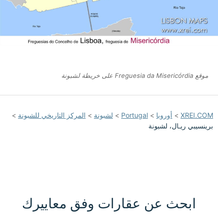
موقع Freguesia da Misericórdia على خريطة لشبونة
XREI.COM
>
أوروبا
>
Portugal
>
لشبونة
>
المركز التاريخي للشبونة
>
برينسيبي ريـال، لشبونة
ابحث عن عقارات وفق معاييرك