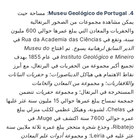
4. Museu Geológico de Portugal
: مساحة حيث
يمكن مشاهدة مجموعات من الصخور البرتغالية
والحفريات والمعادن التي يبلغ عمرها حوالي 600 مليون
سنة، وتقع في Rua da Academia das Ciências في
الدير السابق لرهبانية يسوع
. تم افتتاح
Museu do
Instituto Geológico e Mineiro
في عام 1855 بهدف
تجميع أكبر مجموعة من الحفريات في البرتغال، مع أبرز
نقاط الاهتمام هي
هياكل الديناصورات
؛ و
حفريات النباتات
واللافقاريات
؛ و
مجموعة من المعادن والخامات
المستخرجة في البرتغال؛ و
مجموعة حفريات
تتضمن
جمجمة تمساح يبلغ عمرها حوالي 15 مليون سنة عثر عليها
في Chelas، لشبونة، وهيكل عظمي لكلب منزلي يبلغ
عمره حوالي 7600 سنة اكتشف في Muge، في
Ribatejo، وجذع شجرة متحجر يبلغ عمره ثلاثة ملايين سنة
عثر عليه في Leiria؛ و
مجموعة أدوات علم المعادن