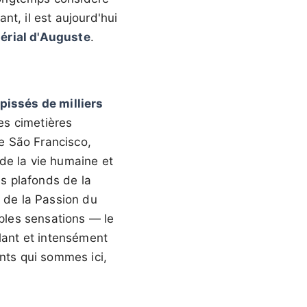
t, il est aujourd'hui
érial d'Auguste
.
pissés de milliers
es cimetières
de São Francisco,
 de la vie humaine et
s plafonds de la
s de la Passion du
iples sensations — le
blant et intensément
ents qui sommes ici,