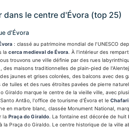
er dans le centre d'Évora (top 25)
que d'Évora
Évora
: classé au patrimoine mondial de l'UNESCO dep
s la
cerca medieval de Évora
. À l'intérieur des rempar
nous trouvons une ville définie par des rues labyrinthi
, des maisons traditionnelles de plain-pied de l'Alente
des jaunes et grises colorées, des balcons avec des g
ts de tuiles et des rues étroites pavées de pierre natur
 Giraldo marque le centre de la vieille ville, avec plus
 Santo Antão, l'office de tourisme d'Évora et le
Chafari
ne en marbre blanc, classée Monument National, marqu
r la
Praça do Giraldo
. La fontaine est décorée de huit
à la Praça do Giraldo. Le centre historique de la ville 