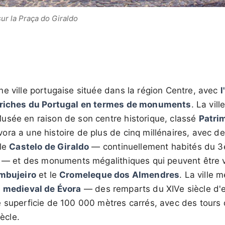
ur la Praça do Giraldo
e ville portugaise située dans la région Centre, avec
l
s riches du Portugal en termes de monuments
. La vill
usée en raison de son centre historique, classé
Patri
ora a une histoire de plus de cinq millénaires, avec d
 le
Castelo de Giraldo
— continuellement habités du 3è
. — et des monuments mégalithiques qui peuvent être vi
mbujeiro
et le
Cromeleque dos Almendres
. La ville 
 medieval de Évora
— des remparts du XIVe siècle d'
e superficie de 100 000 mètres carrés, avec des tours
iècle.