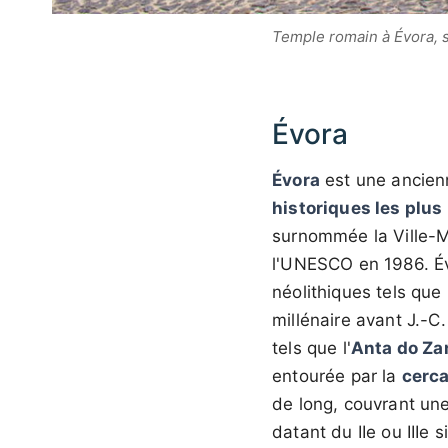
Temple romain à Évora, s
Évora
Évora
est une ancienn
historiques les plu
surnommée la Ville-M
l'UNESCO en 1986. Év
néolithiques tels que
millénaire avant J.-C
tels que l'
Anta do Za
entourée par la
cerca
de long, couvrant un
datant du IIe ou IIIe s