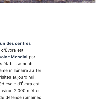
'un des centres
e d'Évora est
moine Mondial
par
es établissements
me millénaire au 1er
sités aujourd'hui,
médiévale d'Évora est
environ 2 000 mètres
 de défense romaines