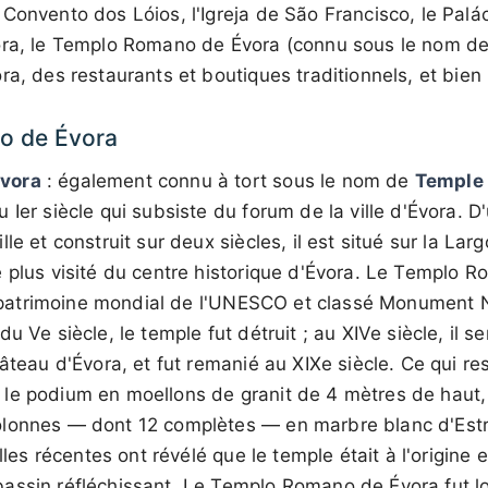
 Convento dos Lóios, l'Igreja de São Francisco, le Pal
ora, le Templo Romano de Évora (connu sous le nom d
ra, des restaurants et boutiques traditionnels, et bien
o de Évora
vora
: également connu à tort sous le nom de
Temple 
 Ier siècle qui subsiste du forum de la ville d'Évora. 
le et construit sur deux siècles, il est situé sur la Lar
 plus visité du centre historique d'Évora. Le Templo 
du patrimoine mondial de l'UNESCO et classé Monument 
u Ve siècle, le temple fut détruit ; au XIVe siècle, il se
hâteau d'Évora, et fut remanié au XIXe siècle. Ce qui r
le podium en moellons de granit de 4 mètres de haut, 
lonnes — dont 12 complètes — en marbre blanc d'Estr
illes récentes ont révélé que le temple était à l'origine
assin réfléchissant. Le Templo Romano de Évora fut 