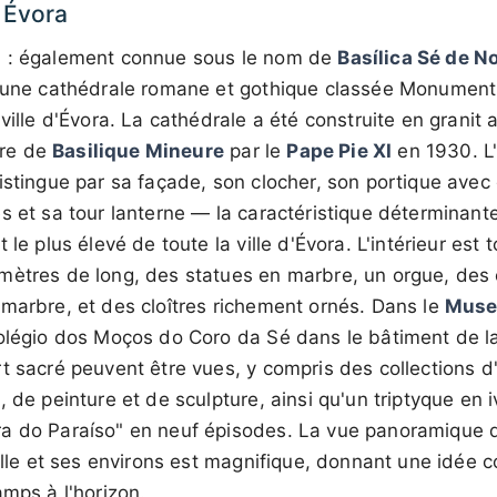
 Évora
a
: également connue sous le nom de
Basílica Sé de N
t d'une cathédrale romane et gothique classée Monument
ville d'Évora. La cathédrale a été construite en granit au
itre de
Basilique Mineure
par le
Pape Pie XI
en 1930. L'
istingue par sa façade, son clocher, son portique avec
s et sa tour lanterne — la caractéristique déterminante
 le plus élevé de toute la ville d'Évora. L'intérieur est 
mètres de long, des statues en marbre, un orgue, des 
marbre, et des cloîtres richement ornés. Dans le
Muse
Colégio dos Moços do Coro da Sé dans le bâtiment de l
t sacré peuvent être vues, y compris des collections d'
 de peinture et de sculpture, ainsi qu'un triptyque en i
a do Paraíso" en neuf épisodes. La vue panoramique 
ville et ses environs est magnifique, donnant une idée 
amps à l'horizon.