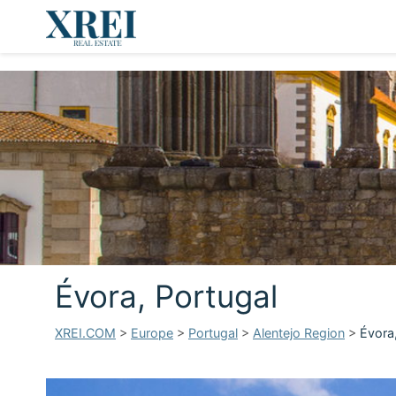
Évora, Portugal
XREI.COM
>
Europe
>
Portugal
>
Alentejo Region
>
Évora