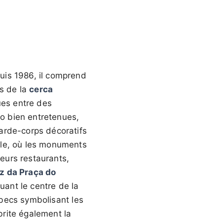
uis 1986, il comprend
ts de la
cerca
ques entre des
jo bien entretenues,
arde-corps décoratifs
elle, où les monuments
ieurs restaurants,
z da Praça do
ant le centre de la
 becs symbolisant les
abrite également la