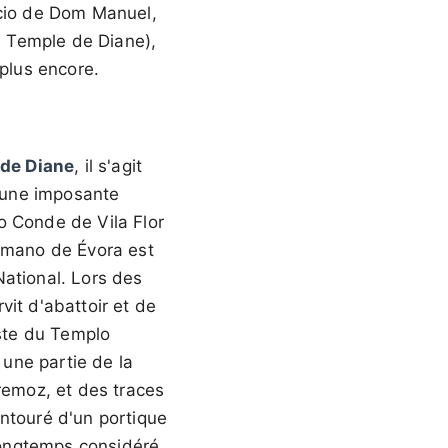
ácio de Dom Manuel,
e Temple de Diane),
 plus encore.
de Diane
, il s'agit
D'une imposante
go Conde de Vila Flor
Romano de Évora est
National. Lors des
rvit d'abattoir et de
este du Templo
une partie de la
emoz, et des traces
 entouré d'un portique
longtemps considéré