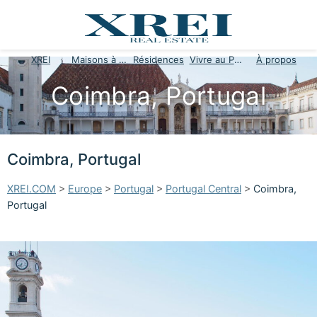
XREI
Maisons à vendre
Résidences
Vivre au Portugal
À propos
Coimbra, Portugal
Coimbra, Portugal
XREI.COM
>
Europe
>
Portugal
>
Portugal Central
>
Coimbra,
Portugal