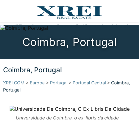
XREI
Casas à venda
Empreendimentos
Viver em Portugal
Sobre nós
Coimbra, Portugal
Coimbra, Portugal
XREI.COM
>
Europa
>
Portugal
>
Portugal Central
>
Coimbra,
Portugal
Universidade de Coimbra, o ex-libris da cidade