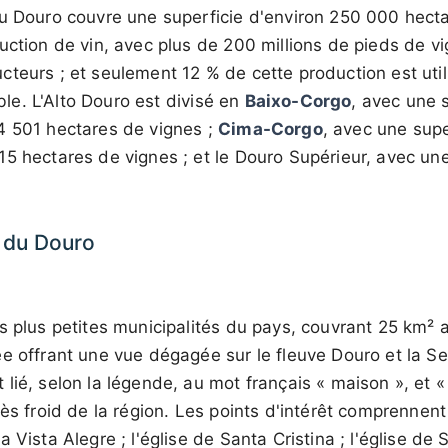
du Douro couvre une superficie d'environ 250 000 hect
uction de vin, avec plus de 200 millions de pieds de vi
teurs ; et seulement 12 % de cette production est utili
able. L'Alto Douro est divisé en
Baixo-Corgo
, avec une s
4 501 hectares de vignes ;
Cima-Corgo
, avec une supe
5 hectares de vignes ; et le Douro Supérieur, avec une
s du Douro
es plus petites municipalités du pays, couvrant 25 km² 
ée offrant une vue dégagée sur le fleuve Douro et la 
ié, selon la légende, au mot français « maison », et « fr
rès froid de la région. Les points d'intérêt comprennent
 Vista Alegre ; l'église de Santa Cristina ; l'église de 