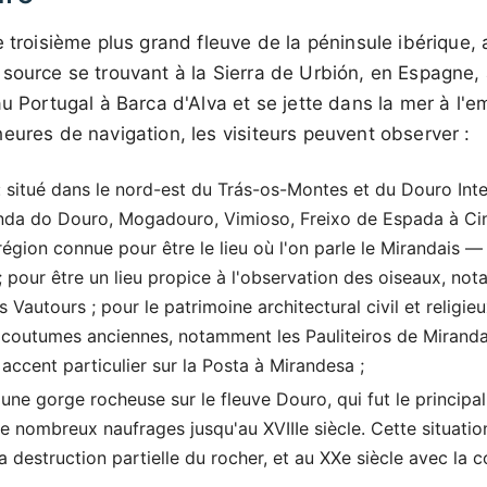
e troisième plus grand fleuve de la péninsule ibérique,
source se trouvant à la Sierra de Urbión, en Espagne, 
au Portugal à Barca d'Alva et se jette dans la mer à l
eures de navigation, les visiteurs peuvent observer :
 situé dans le nord-est du Trás-os-Montes et du Douro Inter
anda do Douro, Mogadouro, Vimioso, Freixo de Espada à Cin
égion connue pour être le lieu où l'on parle le Mirandais 
l ; pour être un lieu propice à l'observation des oiseaux, n
les Vautours ; pour le patrimoine architectural civil et relig
t coutumes anciennes, notamment les Pauliteiros de Miranda
accent particulier sur la Posta à Mirandesa ;
 une gorge rocheuse sur le fleuve Douro, qui fut le principa
 de nombreux naufrages jusqu'au XVIIIe siècle. Cette situation
la destruction partielle du rocher, et au XXe siècle avec la 