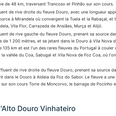
e de 48 km, traversant Trancoso et Pinhão sur son cours.
luent de rive droite du fleuve Douro, avec une longueur ap
ource à Mirandela où convergent la Tuela et la Rabaçal, et t
ela, Vila Flor, Carrazeda de Ansiães, Murça et Alijó.
luent de rive gauche du fleuve Douro, prenant sa source da
de de 1 200 mètres, et se jetant dans le Douro à Vila Nova 
 135 km et est l'un des rares fleuves du Portugal à couler 
e la vallée du Coa, Sabugal et Vila Nova de Foz Coa, où l'o
ffluent de rive droite du fleuve Douro, prenant sa source 
nt dans le Douro à Aldeia da Foz do Sabor. Le fleuve a un
 sur son cours Torre de Moncorvo, le barrage de Pocinho e
l'Alto Douro Vinhateiro