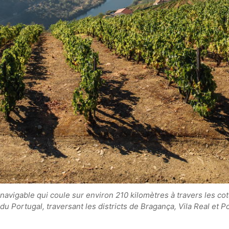
navigable qui coule sur environ 210 kilomètres à travers les co
 du Portugal, traversant les districts de Bragança, Vila Real et P