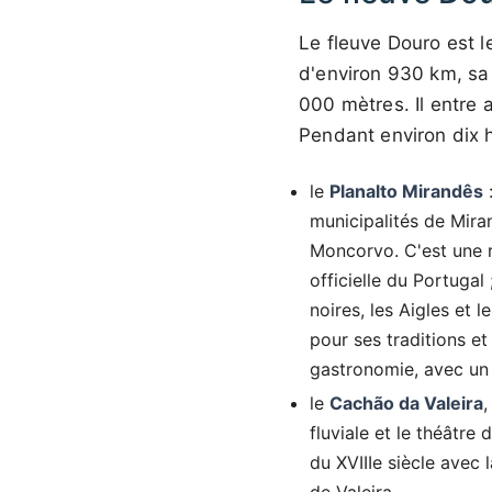
Le fleuve Douro est l
d'environ 930 km, sa 
000 mètres. Il entre 
Pendant environ dix h
le
Planalto Mirandês
:
municipalités de Mir
Moncorvo. C'est une r
officielle du Portuga
noires, les Aigles et 
pour ses traditions e
gastronomie, avec un 
le
Cachão da Valeira
,
fluviale et le théâtre
du XVIIIe siècle avec 