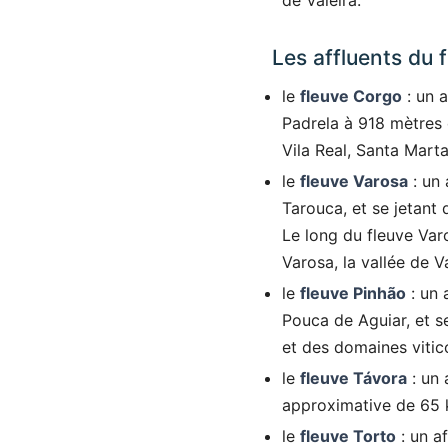
de Valeira.
Les affluents du 
le
fleuve Corgo
: un a
Padrela à 918 mètres 
Vila Real, Santa Mart
le
fleuve Varosa
: un 
Tarouca, et se jetant
Le long du fleuve Var
Varosa, la vallée de 
le
fleuve Pinhão
: un 
Pouca de Aguiar, et se
et des domaines vitic
le
fleuve Távora
: un 
approximative de 65 k
le
fleuve Torto
: un a