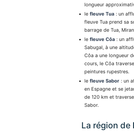
longueur approximativ
le
fleuve Tua
: un aff
fleuve Tua prend sa s
barrage de Tua, Mirand
le
fleuve Côa
: un aff
Sabugal, à une altitu
Côa a une longueur de
cours, le Côa travers
peintures rupestres.
le
fleuve Sabor
: un a
en Espagne et se jeta
de 120 km et traverse
Sabor.
La région de 