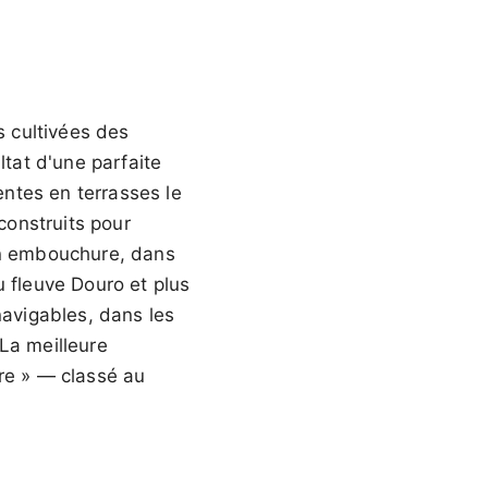
s cultivées des
ltat d'une parfaite
entes en terrasses le
construits pour
son embouchure, dans
u fleuve Douro et plus
navigables, dans les
La meilleure
ure » — classé au