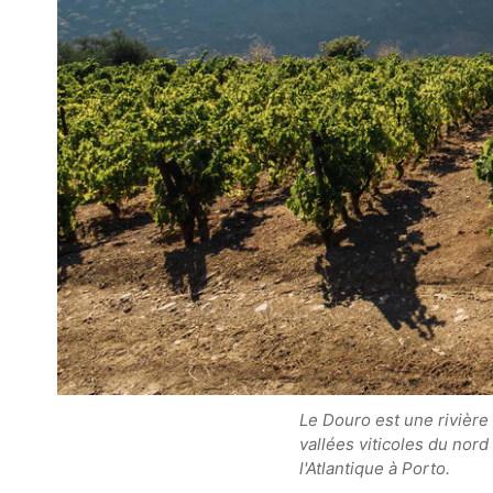
Le Douro est une rivière 
vallées viticoles du nord
l'Atlantique à Porto.