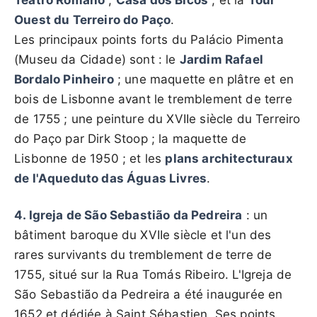
Teatro Romano
;
Casa dos Bicos
; et la
Tour
Ouest du Terreiro do Paço
.
Les principaux points forts du Palácio Pimenta
(Museu da Cidade) sont : le
Jardim Rafael
Bordalo Pinheiro
; une maquette en plâtre et en
bois de Lisbonne avant le tremblement de terre
de 1755 ; une peinture du XVIIe siècle du Terreiro
do Paço par Dirk Stoop ; la maquette de
Lisbonne de 1950 ; et les
plans architecturaux
de l'Aqueduto das Águas Livres
.
4. Igreja de São Sebastião da Pedreira
: un
bâtiment baroque du XVIIe siècle et l'un des
rares survivants du tremblement de terre de
1755, situé sur la Rua Tomás Ribeiro. L'Igreja de
São Sebastião da Pedreira a été inaugurée en
1652 et dédiée à Saint Sébastien. Ses points