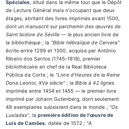
Spéciales
, situé dans la même tour que le Dépôt
de Lecture Général mais n'occupant que deux
étages, abritant des livres imprimés avant 1500,
dont un
manuscrit sur parchemin des œuvres de
Saint Isidore de Séville
— le plus ancien livre de
la bibliothèque ; la
"Bible hébraïque de Cervera"
écrite entre 1299 et 1300, acquise par António
Ribeiro dos Santos (1745–1818), premier
bibliothécaire en chef de la Real Biblioteca
Pública da Corte ; le
"Livre d'Heures de la Reine
Dona Leonor, XVe siècle"
; la
Bible à 42 lignes
imprimée entre 1454 et 1455 — le premier livre
imprimé par Johann Gutenberg, dont seulement
49 exemplaires subsistent dans le monde ;
"Os
Lusíadas"
, la
première édition de l'œuvre de
Luís de Camões
, datée de 1572 ;
"A