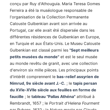
conçu par Ruy d'Athouguia. Maria Teresa Gomes
Ferreira a été la muséologue responsable de
l'organisation de la Collection Permanente
Calouste Gulbenkian avant son arrivée au
Portugal, car elle avait été dispersée dans les
différentes résidences de Gulbenkian en Europe,
en Turquie et aux États-Unis. Le Museu Calouste
Gulbenkian est classé parmi les
"Sept meilleurs
petits musées du monde"
et est le seul musée
au monde revêtu de granit, avec une collection
d'environ six mille pièces. Les principaux points
d'intérêt comprennent le
bas-relief assyrien de
Nimrud, 9e siècle avant J.-C.
; le
tapis persan
du XVIe-XVIIe siècle aux feuilles en forme de
faucille
; le
tableau "Pallas Athéna"
attribué à
Rembrandt, 1657 ; le
Portrait d'Helena Fourment
par Rubens, 1632 ; la
Nature morte
par Claude