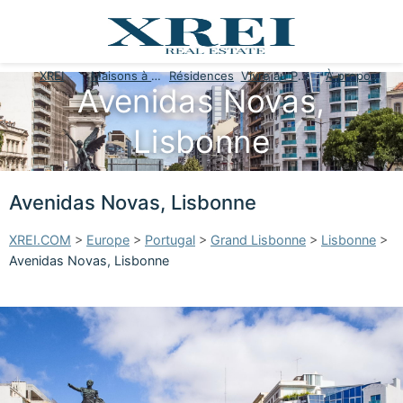
XREI
Maisons à vendre
Résidences
Vivre au Portugal
À propos
Avenidas Novas,
Lisbonne
Avenidas Novas, Lisbonne
XREI.COM
>
Europe
>
Portugal
>
Grand Lisbonne
>
Lisbonne
>
Avenidas Novas, Lisbonne