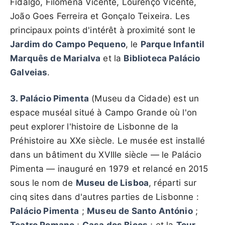
Fidalgo, Filomena Vicente, Lourenço Vicente,
João Goes Ferreira et Gonçalo Teixeira. Les
principaux points d'intérêt à proximité sont le
Jardim do Campo Pequeno
, le
Parque Infantil
Marquês de Marialva
et la
Biblioteca Palácio
Galveias
.
3. Palácio Pimenta
(Museu da Cidade) est un
espace muséal situé à Campo Grande où l'on
peut explorer l'histoire de Lisbonne de la
Préhistoire au XXe siècle. Le musée est installé
dans un bâtiment du XVIIIe siècle — le Palácio
Pimenta — inauguré en 1979 et relancé en 2015
sous le nom de
Museu de Lisboa
, réparti sur
cinq sites dans d'autres parties de Lisbonne :
Palácio Pimenta
;
Museu de Santo António
;