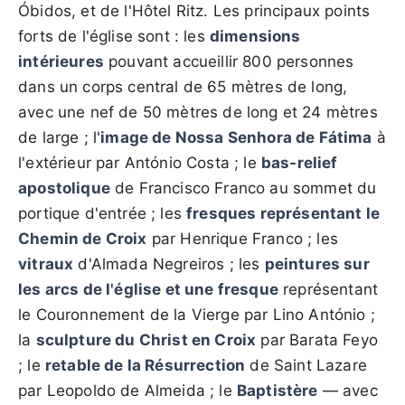
Óbidos, et de l'Hôtel Ritz. Les principaux points
forts de l'église sont : les
dimensions
intérieures
pouvant accueillir 800 personnes
dans un corps central de 65 mètres de long,
avec une nef de 50 mètres de long et 24 mètres
de large ; l'
image de Nossa Senhora de Fátima
à
l'extérieur par António Costa ; le
bas-relief
apostolique
de Francisco Franco au sommet du
portique d'entrée ; les
fresques représentant le
Chemin de Croix
par Henrique Franco ; les
vitraux
d'Almada Negreiros ; les
peintures sur
les arcs de l'église et une fresque
représentant
le Couronnement de la Vierge par Lino António ;
la
sculpture du Christ en Croix
par Barata Feyo
; le
retable de la Résurrection
de Saint Lazare
par Leopoldo de Almeida ; le
Baptistère
— avec