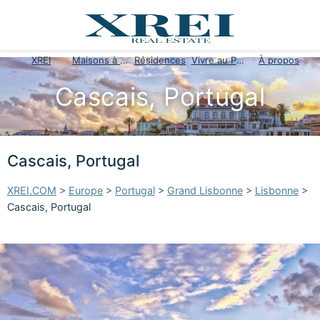
XREI
Maisons à vendre
Résidences
Vivre au Portugal
À propos
Cascais, Portugal
Cascais, Portugal
XREI.COM
>
Europe
>
Portugal
>
Grand Lisbonne
>
Lisbonne
>
Cascais, Portugal