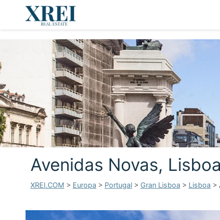
Avenidas Novas, Lisbo
XREI.COM
>
Europa
>
Portugal
>
Gran Lisboa
>
Lisboa
>