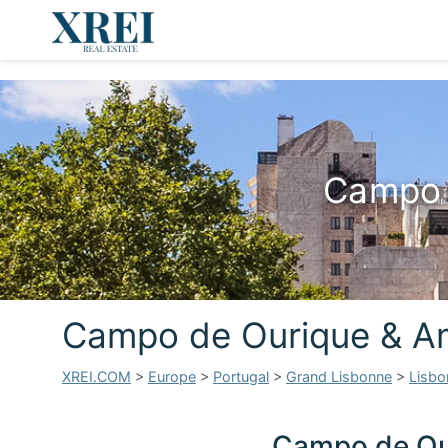
Campo 
Campo de Ourique & Am
XREI.COM
>
Europe
>
Portugal
>
Grand Lisbonne
>
Lisbo
Campo de Ou