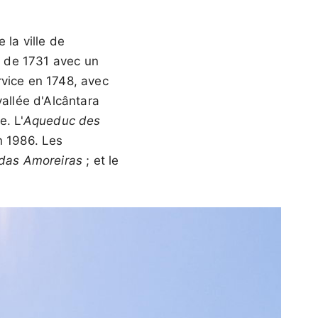
la ville de
ir de 1731 avec un
rvice en 1748, avec
vallée d'Alcântara
e. L'
Aqueduc des
n 1986. Les
das Amoreiras
; et le