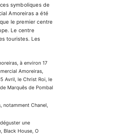
aces symboliques de
cial Amoreiras a été
oque le premier centre
ope. Le centre
es touristes. Les
oreiras, à environ 17
mmercial Amoreiras,
Avril, le Christ Roi, le
tonde Marquês de Pombal
s, notamment Chanel,
e déguster une
e, Black House, O