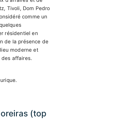
x d'affaires et de
tz, Tivoli, Dom Pedro
onsidéré comme un
 quelques
r résidentiel en
on de la présence de
lieu moderne et
 des affaires.
urique.
oreiras (top