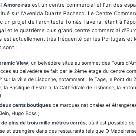
l Amoreiras
est un centre commercial et l'un des esp
 situé sur l'Avenida Duarte Pacheco. Le Centre Commer
 un projet de l'architecte Tomás Taveira, étant à l'ép
al et le quatrième plus grand centre commercial d'Eur
est actuellement très fréquenté par les Portugais et l
s sont :
oramic View
, un belvédère situé au sommet des Tours d'Am
accès au belvédère se fait par le 2ème étage du centre co
 sur la ville de Lisbonne, notamment : le Tage, le Pont du 25 
 la Basilique d'Estrela, la Cathédrale de Lisbonne, la Ro
 ;
 deux cents boutiques
de marques nationales et étrangère
Klein, Hugo Boss ;
de plus de trois mille mètres carrés
, où il est possible d
e et étrangère dans des restaurants tels que O Madeirens