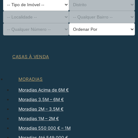
-- Tipo de Imóvel --
Distrito
-- Localidade --
-- Qualquer Bairro --
-- Qualquer Número --
Ordenar Por
CASAS À VENDA
MORADIAS
Moradias Acima de 6M €
Moradias 3,5M – 6M €
Moradias 2M – 3,5M €
Moradias 1M – 2M €
Moradias 550 000 € – 1M
Moradias Até 549 000 €