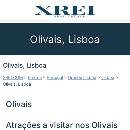
XREI
Casas à venda
Empreendimentos
Viver em Portugal
Sobre nós
Olivais, Lisboa
Olivais, Lisboa
XREI.COM
>
Europa
>
Portugal
>
Grande Lisboa
>
Lisboa
>
Olivais, Lisboa
Olivais
Atrações a visitar nos Olivais