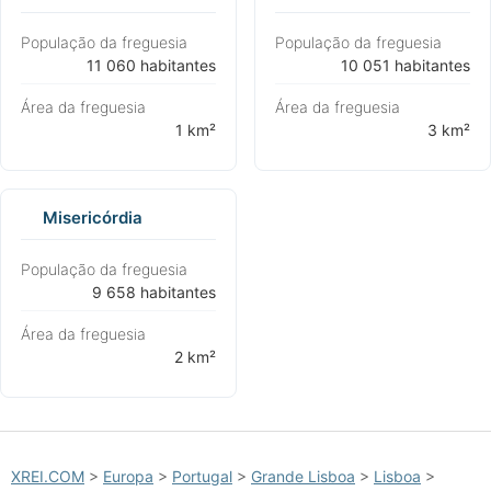
População da freguesia
População da freguesia
⁨11 060 habitantes⁩
⁨10 051 habitantes⁩
Área da freguesia
Área da freguesia
⁨1 km²⁩
⁨3 km²⁩
Misericórdia
População da freguesia
⁨9 658 habitantes⁩
Área da freguesia
⁨2 km²⁩
XREI.COM
>
Europa
>
Portugal
>
Grande Lisboa
>
Lisboa
>