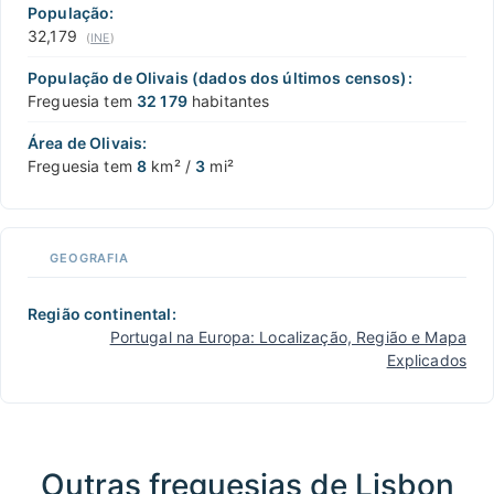
População:
32,179
(
INE
)
População de Olivais (dados dos últimos censos):
Freguesia tem
32 179
habitantes
Área de Olivais:
Freguesia tem
8
km² /
3
mi²
GEOGRAFIA
Região continental:
Portugal na Europa: Localização, Região e Mapa
Explicados
Outras freguesias de Lisbon