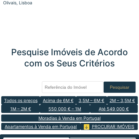
Olivais, Lisboa
Pesquise Imóveis de Acordo
com os Seus Critérios
Pesquisar
Todos os preços
Acima de 6M €
3,5M – 6M €
2M – 3,5M €
1M – 2M €
550 000 € – 1M
Até 549 000 €
Moradias à Venda em Portugal
Apartamentos à Venda em Portugal
PROCURAR IMÓVEIS