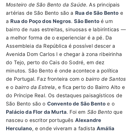
Mosteiro de São Bento da Saúde
. As principais
artérias de São Bento são a
Rua de São Bento
e
a
Rua do Poço dos Negros
.
São Bento
é um
bairro de ruas estreitas, sinuosas e labirínticas —
a melhor forma de o experienciar é a pé. Da
Assembleia da República é possível descer a
Avenida Dom Carlos I e chegar à zona ribeirinha
do Tejo, perto do Cais do Sodré, em dez
minutos. São Bento é onde acontece a política
de Portugal. Faz fronteira com o
bairro de Santos
e o
bairro da Estrela
, e fica perto do Bairro Alto e
do Príncipe Real. Os destaques paisagísticos de
São Bento são o
Convento de São Bento
e o
Palácio da Flor da Murta
. Foi em
São Bento
que
nasceu o escritor português
Alexandre
Herculano
, e onde viveram a fadista
Amália