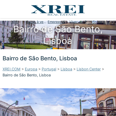
XREI
Casas à venda
Empreendimentos
Viver em Portugal
Sobre nós
Bairro de São Bento,
Lisboa
Bairro de São Bento, Lisboa
XREI.COM
>
Europa
>
Portugal
>
Lisboa
>
Lisbon Center
>
Bairro de São Bento, Lisboa