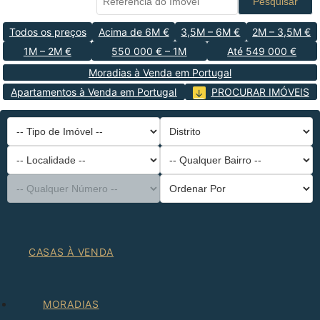
Pesquisar
Todos os preços
Acima de 6M €
3,5M – 6M €
2M – 3,5M €
1M – 2M €
550 000 € – 1M
Até 549 000 €
Moradias à Venda em Portugal
Apartamentos à Venda em Portugal
PROCURAR IMÓVEIS
-- Tipo de Imóvel --
Distrito
-- Localidade --
-- Qualquer Bairro --
-- Qualquer Número --
Ordenar Por
CASAS À VENDA
MORADIAS