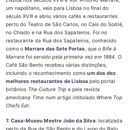
Lisboa nos séculos XVIII e XIX. António Marrare,
um napolitano, veio para Lisboa no final do
século XVIII e abriu vários cafés e restaurantes
perto do Teatro de São Carlos, no Cais do Sodré,
no Chiado e na Rua dos Sapateiros. Foi no
restaurante da Rua dos Sapateiros, conhecido
como o
Marrare das Sete Portas
, que
o Bife à
Marrare foi servido pela primeira vez em 1884
. O
Café São Bento recebeu várias distinções,
incluindo o reconhecimento como
um dos dez
melhores restaurantes de Lisboa
pelo portal
britânico
The Culture Trip
e pela
revista
americana Time num artigo intitulado Where Top
Chefs Eat
.
7. Casa-Museu Mestre João da Silva
: localizada
perto da Rua de São Bento e do Largo do Rato,