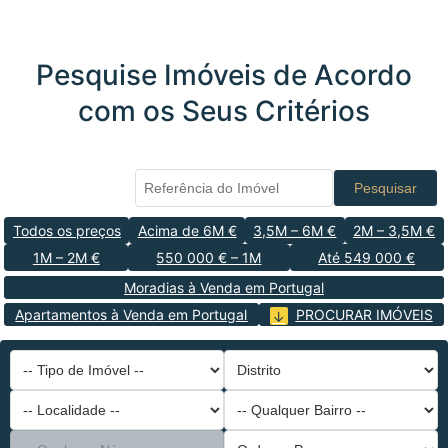
Pesquise Imóveis de Acordo
com os Seus Critérios
Pesquisar
Todos os preços
Acima de 6M €
3,5M – 6M €
2M – 3,5M €
1M – 2M €
550 000 € – 1M
Até 549 000 €
Moradias à Venda em Portugal
Apartamentos à Venda em Portugal
PROCURAR IMÓVEIS
-- Tipo de Imóvel --
Distrito
-- Localidade --
-- Qualquer Bairro --
-- Qualquer Número --
Ordenar Por