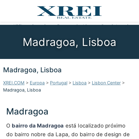
XREI
Casas à venda
Empreendimentos
Viver em Portugal
Sobre nós
Madragoa, Lisboa
Madragoa, Lisboa
XREI.COM
>
Europa
>
Portugal
>
Lisboa
>
Lisbon Center
>
Madragoa, Lisboa
Madragoa
O
bairro da Madragoa
está localizado próximo
do bairro nobre da Lapa, do bairro de design de