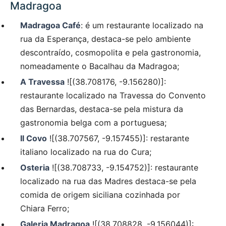
Madragoa
Madragoa Café
: é um restaurante localizado na
rua da Esperança, destaca-se pelo ambiente
descontraído, cosmopolita e pela gastronomia,
nomeadamente o Bacalhau da Madragoa;
A Travessa
![(38.708176, -9.156280)]:
restaurante localizado na Travessa do Convento
das Bernardas, destaca-se pela mistura da
gastronomia belga com a portuguesa;
Il Covo
![(38.707567, -9.157455)]: restarante
italiano localizado na rua do Cura;
Osteria
![(38.708733, -9.154752)]: restaurante
localizado na rua das Madres destaca-se pela
comida de origem siciliana cozinhada por
Chiara Ferro;
Galeria Madragoa
![(38.708828, -9.156044)]: