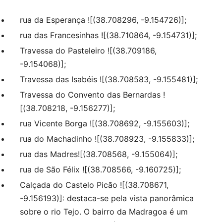
rua da Esperança ![(38.708296, -9.154726)];
rua das Francesinhas ![(38.710864, -9.154731)];
Travessa do Pasteleiro ![(38.709186,
-9.154068)];
Travessa das Isabéis ![(38.708583, -9.155481)];
Travessa do Convento das Bernardas !
[(38.708218, -9.156277)];
rua Vicente Borga ![(38.708692, -9.155603)];
rua do Machadinho ![(38.708923, -9.155833)];
rua das Madres![(38.708568, -9.155064)];
rua de São Félix ![(38.708566, -9.160725)];
Calçada do Castelo Picão ![(38.708671,
-9.156193)]: destaca-se pela vista panorâmica
sobre o rio Tejo. O bairro da Madragoa é um