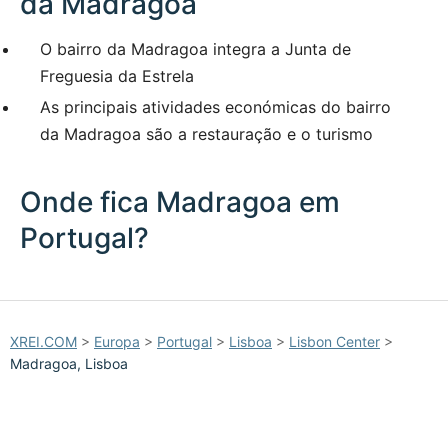
da Madragoa
O bairro da Madragoa integra a Junta de
Freguesia da Estrela
As principais atividades económicas do bairro
da Madragoa são a restauração e o turismo
Onde fica Madragoa em
Portugal?
10 km / 6.2 mi
XREI.COM
with the support of
© OpenStreetMap
contributors
1 m
3
t
/
f
📏
XREI.COM
>
Europa
>
Portugal
>
Lisboa
>
Lisbon Center
>
+
Madragoa, Lisboa
−