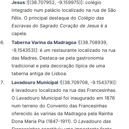
Jesus
![(38.707952, -9.159975)]: colégio
integrado num palácio localizado na rua de São
Félix. O principal destaque do
Colégio das
Escravas do Sagrado Coração de Jesus
é a
capela.
Taberna Varina da Madragoa
![(38.708939,
-9.154353)]: é um restaurante localizado na rua
das Madres. Destaca-se pela gastronomia
tradicional e pela decoração típica de uma
taberna antiga de Lisboa.
Lavadouro Municipal
![(38.709708, -9.154379)]:
é lavadouro localizado na rua das Francesinhas.
O Lavadouro Municipal foi inaugurado em 1876
num terreno do Convento das Francesinhas
oferecido às varinas da Madragoa pela Rainha
Dona Maria Pia (1847-1911). O
Lavadouro das