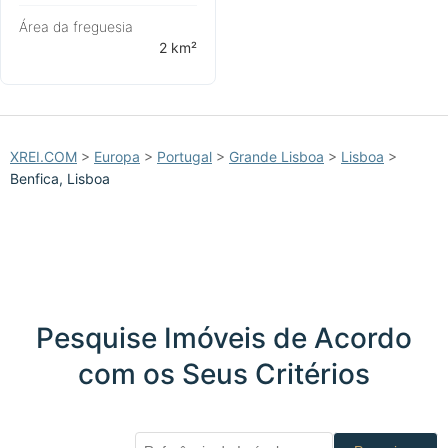
Área da freguesia
⁨2 km²⁩
XREI.COM
>
Europa
>
Portugal
>
Grande Lisboa
>
Lisboa
>
Benfica, Lisboa
Pesquise Imóveis de Acordo
com os Seus Critérios