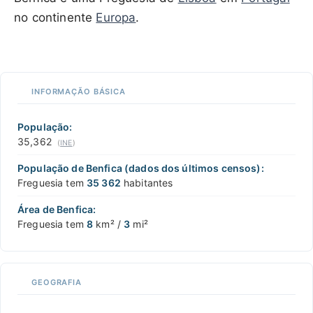
no continente
Europa
.
1 km / 3281 ft
XREI.COM
with the support of
© OpenStreetMap
contributors
1 m
3
t
/
f
📏
INFORMAÇÃO BÁSICA
+
−
População:
35,362
(
INE
)
População de Benfica (dados dos últimos censos):
Freguesia tem
35 362
habitantes
Área de Benfica:
Freguesia tem
8
km² /
3
mi²
GEOGRAFIA