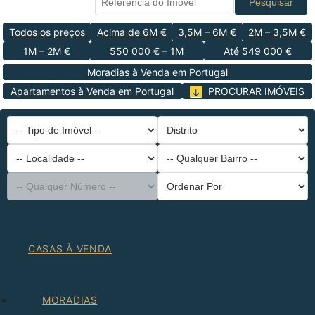
Pesquisar
Todos os preços
Acima de 6M €
3,5M – 6M €
2M – 3,5M €
1M – 2M €
550 000 € – 1M
Até 549 000 €
Moradias à Venda em Portugal
Apartamentos à Venda em Portugal
PROCURAR IMÓVEIS
-- Tipo de Imóvel --
Distrito
-- Localidade --
-- Qualquer Bairro --
-- Qualquer Número --
Ordenar Por
CASAS À VENDA
MORADIAS