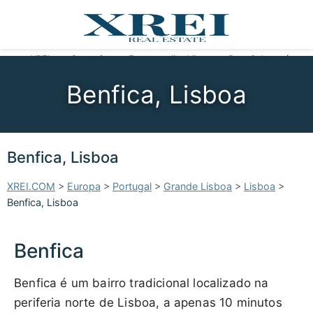
XREI
Casas à venda
Empreendimentos
Viver em Portugal
Sobre nós
Benfica, Lisboa
Benfica, Lisboa
XREI.COM
>
Europa
>
Portugal
>
Grande Lisboa
>
Lisboa
>
Benfica, Lisboa
Benfica
Benfica é um bairro tradicional localizado na
periferia norte de Lisboa, a apenas 10 minutos