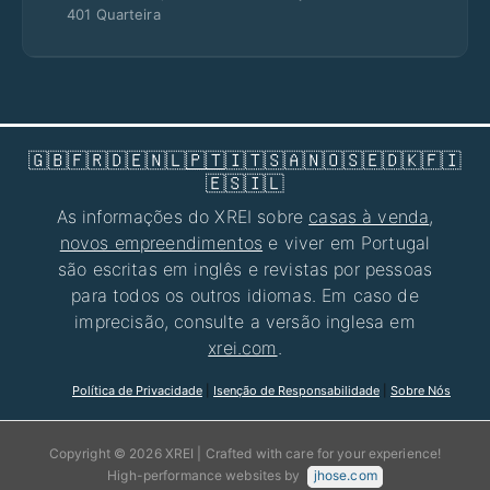
401 Quarteira
🇬🇧
🇫🇷
🇩🇪
🇳🇱
🇵🇹
🇮🇹
🇸🇦
🇳🇴
🇸🇪
🇩🇰
🇫🇮
🇪🇸
🇮🇱
As informações do XREI sobre
casas à venda
,
novos empreendimentos
e viver em Portugal
são escritas em inglês e revistas por pessoas
para todos os outros idiomas. Em caso de
imprecisão, consulte a versão inglesa em
xrei.com
.
Política de Privacidade
|
Isenção de Responsabilidade
|
Sobre Nós
Copyright © 2026 XREI | Crafted with care for your experience!
High-performance websites by
jhose.com