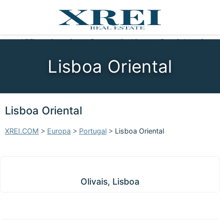
XREI
Casas à venda
Empreendimentos
Viver em Portugal
Sobre nós
Lisboa Oriental
Lisboa Oriental
XREI.COM
>
Europa
>
Portugal
>
Lisboa Oriental
Olivais, Lisboa
Olivais, Lisboa