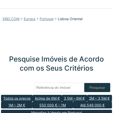
XREI.COM
>
Europa
>
Portugal
>
Lisboa Oriental
Pesquise Imóveis de Acordo
com os Seus Critérios
Pesquisar
Todos os preços
Acima de 6M €
3,5M – 6M €
2M – 3,5M €
1M – 2M €
550 000 € – 1M
Até 549 000 €
Moradias à Venda em Portugal