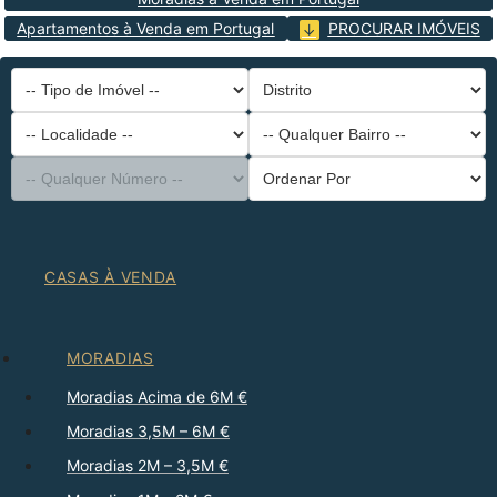
Apartamentos à Venda em Portugal
PROCURAR IMÓVEIS
-- Tipo de Imóvel --
Distrito
-- Localidade --
-- Qualquer Bairro --
-- Qualquer Número --
Ordenar Por
CASAS À VENDA
MORADIAS
Moradias Acima de 6M €
Moradias 3,5M – 6M €
Moradias 2M – 3,5M €