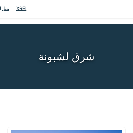
XREI
منازل
شرق لشبونة