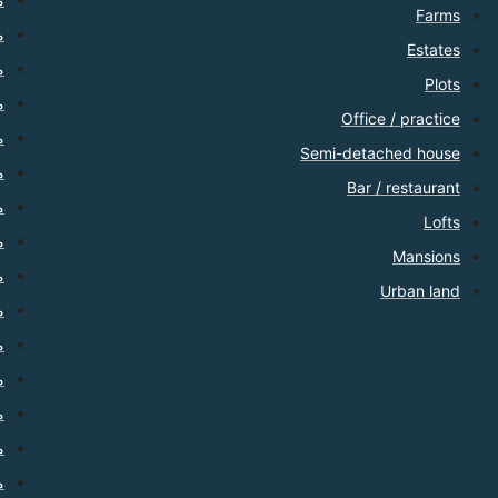
Farms
من
Estates
من
Plots
من
Office / practice
من
Semi-detached house
م
Bar / restaurant
من
Lofts
م
Mansions
من
Urban land
من
من
من
م
من
من