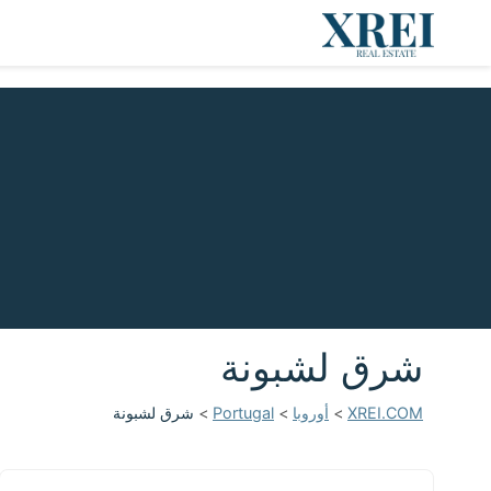
شرق لشبونة
XREI.COM
>
أوروبا
>
Portugal
>
شرق لشبونة