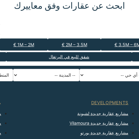
ابحث عن عقارات وفق معاييرك
1M – 2M €
2M – 3.5M €
3.5M – 6M 
شقق للبيع في البرتغال
المنطقة
-- المدينة --
-- أي حي --
ترتيب حسب
-- أي عدد --
-- نوع العقار --
DEVELOPMENTS
م
مشاريع عقارية جديدة لشبونة
م
مشاريع عقارية جديدة Vilamoura
م
مشاريع عقارية جديدة بورتو
م