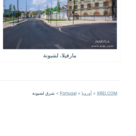
مارفيلا، لشبونة
XREI.COM
>
أوروبا
>
Portugal
>
شرق لشبونة