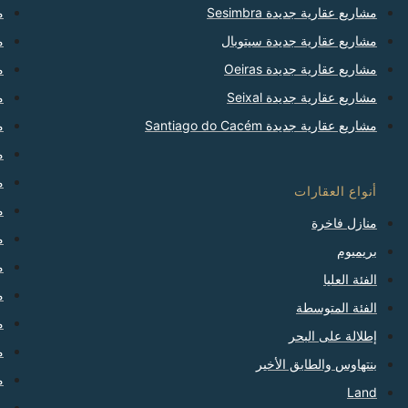
مشاريع عقارية جديدة Sesimbra
من
مشاريع عقارية جديدة سيتوبال
من
مشاريع عقارية جديدة Oeiras
من
مشاريع عقارية جديدة Seixal
م
مشاريع عقارية جديدة Santiago do Cacém
من
من
م
أنواع العقارات
من
منازل فاخرة
من
بريميوم
م
الفئة العليا
من
الفئة المتوسطة
م
إطلالة على البحر
من
بنتهاوس والطابق الأخير
م
Land
م