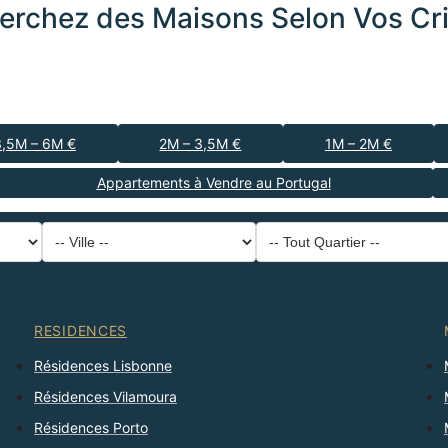
erchez des Maisons Selon Vos Cri
3,5M – 6M €
2M – 3,5M €
1M – 2M €
Appartements à Vendre au Portugal
-- Type de Bien --
District
-- Ville --
-- Tout Quartier --
-- Tout Nombre --
Trier Par
RESIDENCES
Résidences Lisbonne
Résidences Vilamoura
Résidences Porto