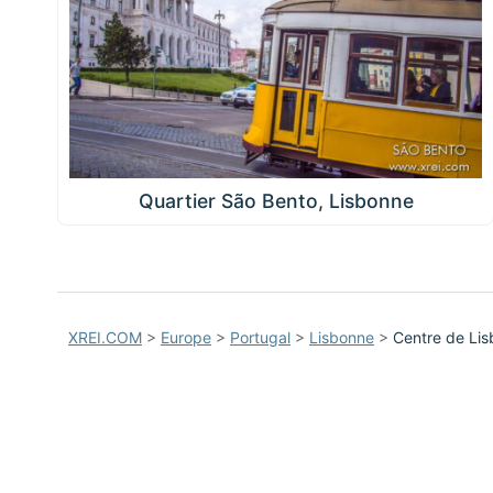
Quartier São Bento, Lisbonne
XREI.COM
>
Europe
>
Portugal
>
Lisbonne
>
Centre de Li