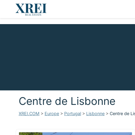
Centre de Lisbonne
XREI.COM
>
Europe
>
Portugal
>
Lisbonne
>
Centre de L