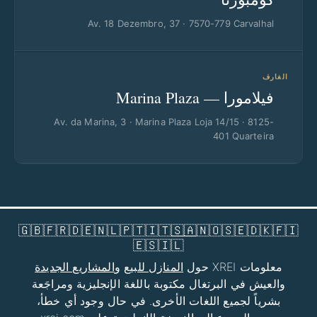
Av. 18 Dezembro, 37 · 7570-779 Carvalhal
الغارف
فيلامورا — Marina Plaza
Av. da Marina, 3 · Marina Plaza Loja 14/15 · 8125-
401 Quarteira
🇬🇧
🇫🇷
🇩🇪
🇳🇱
🇵🇹
🇮🇹
🇸🇦
🇳🇴
🇸🇪
🇩🇰
🇫🇮
🇪🇸
🇮🇱
معلومات XREI حول
المنازل للبيع
و
المشاريع الجديدة
والعيش في البرتغال مكتوبة باللغة الإنجليزية ومراجَعة
بشرياً لجميع اللغات الأخرى. في حال وجود أي خطأ،