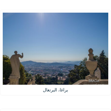
براغا، البرتغال