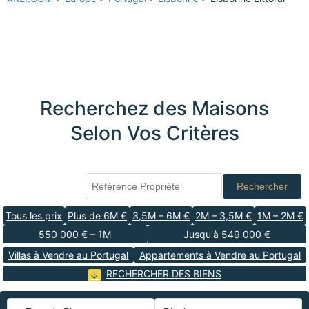
Recherchez des Maisons
Selon Vos Critères
Rechercher
Tous les prix
Plus de 6M €
3,5M – 6M €
2M – 3,5M €
1M – 2M €
550 000 € – 1M
Jusqu'à 549 000 €
Villas à Vendre au Portugal
Appartements à Vendre au Portugal
RECHERCHER DES BIENS