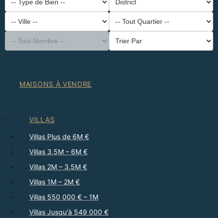
-- Type de Bien --
District
-- Ville --
-- Tout Quartier --
-- Tout Nombre --
Trier Par
MAISONS À VENDRE
VILLAS
Villas Plus de 6M €
Villas 3,5M – 6M €
Villas 2M – 3,5M €
Villas 1M – 2M €
Villas 550 000 € – 1M
Villas Jusqu'à 549 000 €