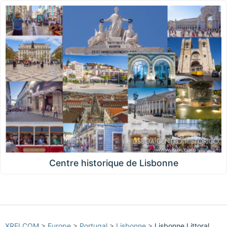
Centre historique de Lisbonne
XREI.COM
>
Europe
>
Portugal
>
Lisbonne
>
Lisbonne Littoral