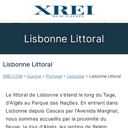
XREI
Maisons à vendre
Résidences
Vivre au Portugal
À propos
Lisbonne Littoral
Lisbonne Littoral
XREI.COM
>
Europe
>
Portugal
>
Lisbonne
>
Lisbonne Littoral
Le littoral de Lisbonne s'étend le long du Tage,
d'Algés au Parque das Nações. En entrant dans
Lisbonne depuis Cascais par l'Avenida Marginal,
nous sommes accueillis par la proximité du
fleuve, la tour d'Algés, les jardins de Belém…