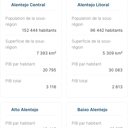
Alentejo Central
Alentejo Litoral
Population de la sous-
Population de la sous-
région
région
⁨152 444 habitants⁩
⁨96 442 habitants⁩
Superficie de la sous-
Superficie de la sous-
région
région
⁨7 393 km²⁩
⁨5 309 km²⁩
PIB par habitant
PIB par habitant
⁨20 795⁩
⁨30 083⁩
PIB total
PIB total
⁨3 116⁩
⁨2 813⁩
Alto Alentejo
Baixo Alentejo
PIB par habitant
PIB par habitant