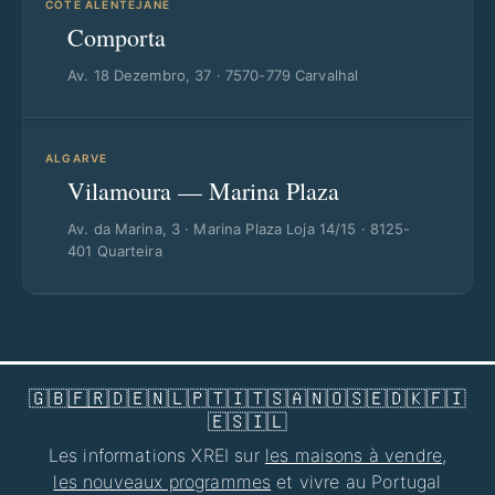
CÔTE ALENTEJANE
Comporta
Av. 18 Dezembro, 37 · 7570-779 Carvalhal
ALGARVE
Vilamoura — Marina Plaza
Av. da Marina, 3 · Marina Plaza Loja 14/15 · 8125-
401 Quarteira
🇬🇧
🇫🇷
🇩🇪
🇳🇱
🇵🇹
🇮🇹
🇸🇦
🇳🇴
🇸🇪
🇩🇰
🇫🇮
🇪🇸
🇮🇱
Les informations XREI sur
les maisons à vendre
,
les nouveaux programmes
et vivre au Portugal