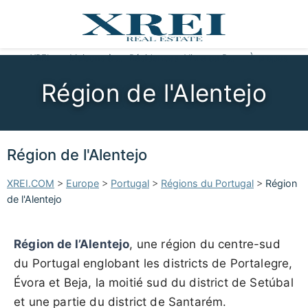
XREI
Maisons à vendre
Résidences
Vivre au Portugal
À propos
Région de l'Alentejo
Région de l'Alentejo
XREI.COM
>
Europe
>
Portugal
>
Régions du Portugal
>
Région
de l'Alentejo
Région de l’Alentejo
, une région du centre-sud
du Portugal englobant les districts de Portalegre,
Évora et Beja, la moitié sud du district de Setúbal
et une partie du district de Santarém.