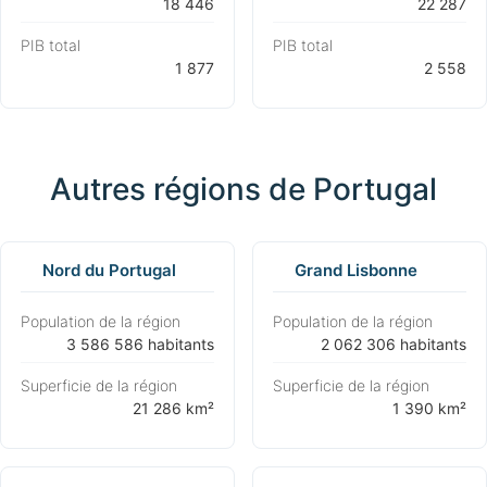
⁨18 446⁩
⁨22 287⁩
PIB total
PIB total
⁨1 877⁩
⁨2 558⁩
Autres régions de Portugal
Nord du Portugal
Grand Lisbonne
Population de la région
Population de la région
⁨3 586 586 habitants⁩
⁨2 062 306 habitants⁩
Superficie de la région
Superficie de la région
⁨21 286 km²⁩
⁨1 390 km²⁩