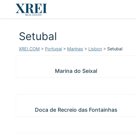
Setubal
XREI.COM
>
Portugal
>
Marinas
>
Lisbon
>
Setubal
Marina do Seixal
Marina do Seixal
Doca de Recreio das Fontainhas
Doca de Recreio das Fontainhas