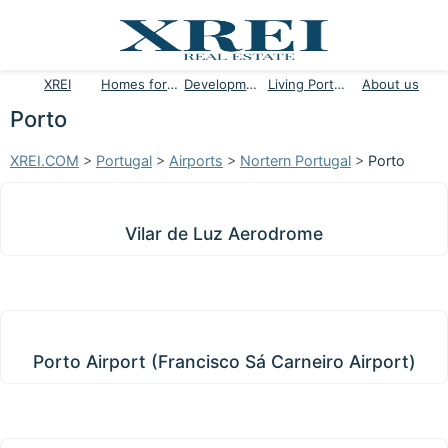
XREI
Homes for sale
Developments
Living Portugal
About us
Porto
XREI.COM
>
Portugal
>
Airports
>
Nortern Portugal
>
Porto
Vilar de Luz Aerodrome
Vilar de Luz Aerodrome
Porto Airport (Francisco Sá Carneiro Airport)
Porto Airport (Francisco Sá Carneiro Airport)