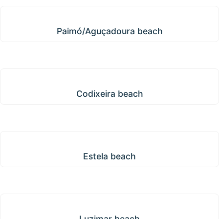
Paimó/Aguçadoura beach
Paimó/Aguçadoura beach
Codixeira beach
Codixeira beach
Estela beach
Estela beach
Luzimar beach
Luzimar beach