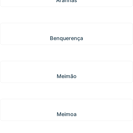
Aranhas
Benquerença
Benquerença
Meimão
Meimão
Meimoa
Meimoa