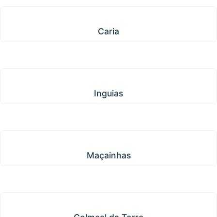
Caria
Caria
Inguias
Inguias
Maçainhas
Maçainhas
Colmeal da Torre