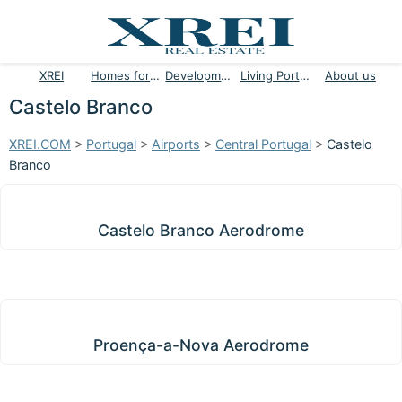
XREI
Homes for sale
Developments
Living Portugal
About us
Castelo Branco
XREI.COM
>
Portugal
>
Airports
>
Central Portugal
>
Castelo
Branco
Castelo Branco Aerodrome
Castelo Branco Aerodrome
Proença-a-Nova Aerodrome
Proença-a-Nova Aerodrome