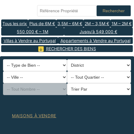
Rechercher
Tous les prix
Plus de 6M €
3,5M – 6M €
2M – 3,5M €
1M – 2M €
550 000 € – 1M
Jusqu'à 549 000 €
Villas à Vendre au Portugal
Appartements à Vendre au Portugal
RECHERCHER DES BIENS
-- Type de Bien --
District
-- Ville --
-- Tout Quartier --
-- Tout Nombre --
Trier Par
MAISONS À VENDRE