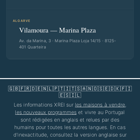
ALGARVE
Vilamoura — Marina Plaza
Av. da Marina, 3 · Marina Plaza Loja 14/15 · 8125-
401 Quarteira
🇬🇧
🇫🇷
🇩🇪
🇳🇱
🇵🇹
🇮🇹
🇸🇦
🇳🇴
🇸🇪
🇩🇰
🇫🇮
🇪🇸
🇮🇱
Les informations XREI sur
les maisons à vendre
,
les nouveaux programmes
et vivre au Portugal
sont rédigées en anglais et relues par des
humains pour toutes les autres langues. En cas
d'inexactitude, consultez la version anglaise sur